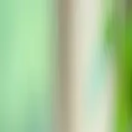
ZonaDeSabor
Recetas
¿Qué cocino hoy?
Vaciar Nevera