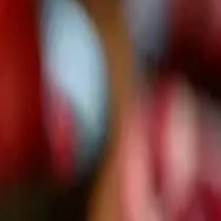
les. Cocina paso a paso, con ingredientes sencillos y de forma