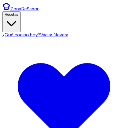
ZonaDeSabor
Recetas
¿Qué cocino hoy?
Vaciar Nevera