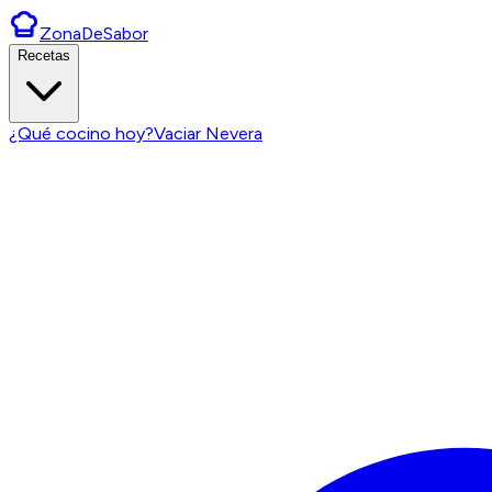
ZonaDeSabor
Recetas
¿Qué cocino hoy?
Vaciar Nevera