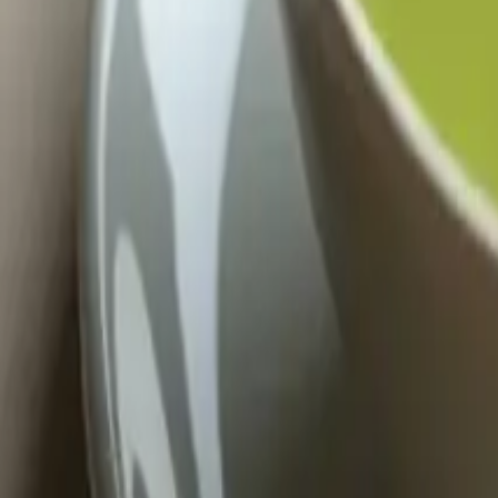
Buscar
Recetas de Desayunos
6377
recetas