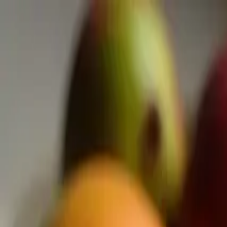
ZonaDeSabor
Recetas
¿Qué cocino hoy?
Vaciar Nevera