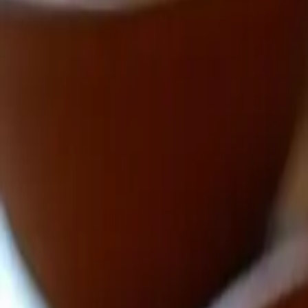
Mis Favoritos
Inicio
/
Recetas
/
Recetas Aperitivo
Recetas Aperitivo
Explora nuestra colección curada de recetas y platos paso a pas