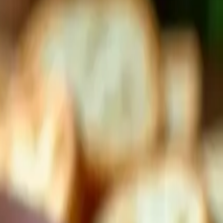
a para tu día a día.