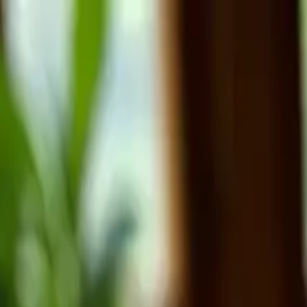
ZonaDeSabor
Recetas
¿Qué cocino hoy?
Vaciar Nevera